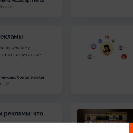
ёмина
. Редактор ITForce
17904
рекламы
о вашу рекламу
т этого защититься?
ютникова
. Content-writer
1138
 рекламы: что