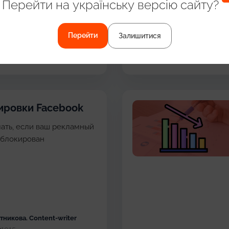
знать о моделях оплаты
Перейти на українську версію сайту?
просить! Возможные ее
Перейти
Залишитися
ютникова
. Content-writer
4706
ировки Facebook
лать, если ваш рекламный
аблокирован
ютникова
. Content-writer