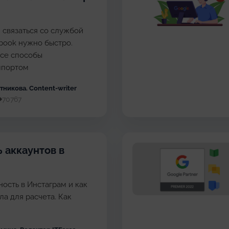
 связаться со службой
book нужно быстро.
все способы
ппортом
ютникова
. Content-writer
70767
 аккаунтов в
ность в Инстаграм и как
ла для расчета. Как