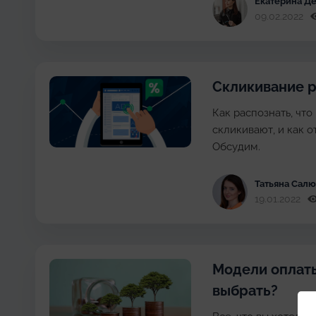
Екатерина Д
09.02.2022
Скликивание 
Как распознать, чт
скликивают, и как о
Обсудим.
Татьяна Cал
19.01.2022
Модели оплаты
выбрать?