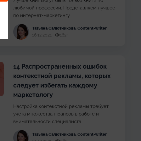
Лучше книг могут быть только книги по
любимой профессии. Представляем лучшее
по интернет-маркетингу
Татьяна Cалютникова
. Content-writer
16.12.2021
1624
14 Распространенных ошибок
контекстной рекламы, которых
следует избегать каждому
маркетологу
Настройка контекстной рекламы требует
учета множества нюансов в работе и
внимательности специалиста
Татьяна Cалютникова
. Content-writer