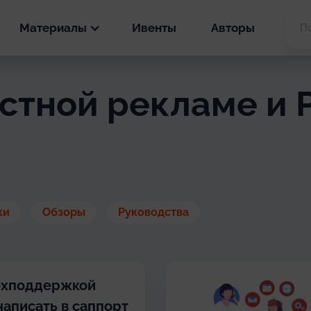
Материалы
Ивенты
Авторы
Новости
кстной рекламе и 
PPC
Статьи
SEO
PPC
Кейсы
SEO
PPC
ки
Обзоры
Руководства
SEO
ехподдержкой
написать в саппорт