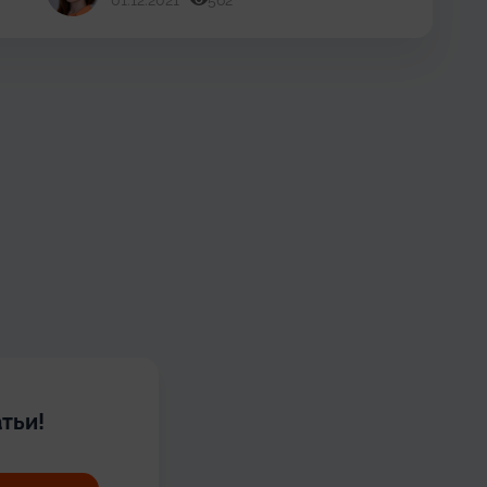
01.12.2021
562
тьи!