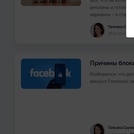
Все, что вы хотели 
рекламы и готовы с
варианты – в статье.
Татьяна Cал
26.12.2021
Причины блок
Разберемся, что де
аккаунт Facebook з
Татьяна Cал