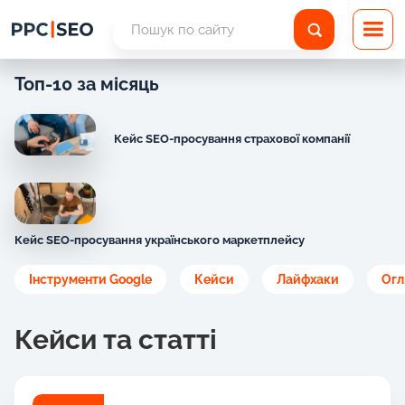
Топ-10 за місяць
Кейс SEO-просування страхової компанії
Кейс SEO-просування українського маркетплейсу
Інструменти Google
Кейси
Лайфхаки
Огл
Кейси та статті