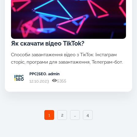
Як скачати відео TikTok?
Способи завантаження відео з ТікТок: Інстаграм
сторіс, програми для завантаження, Телеграм-бот.
PPC|SEO
. admin
5355
12.10.2023
1
2
…
4