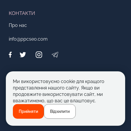
КОНТАКТИ
Про нас
info@ppcseo.com
МОЖЛИВОСТІ
Ми використовуємо cookie для кращого
Стати автором
представлення нашого сайту. Якщо ви
продовжите використовувати сайт, ми
Запропонувати тему
вважатимемо, що вас це влаштовує.
Прийняти
Відхилити
© 2012 - 2026 PPC|SEO. Всі права захищені