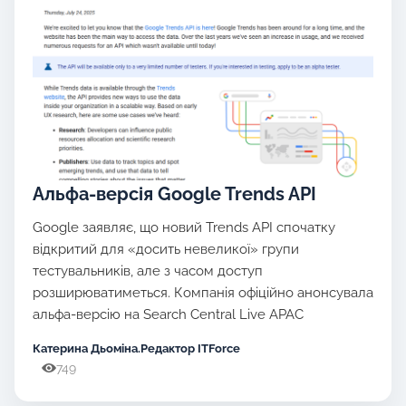
Альфа-версія Google Trends API
Google заявляє, що новий Trends API спочатку
відкритий для «досить невеликої» групи
тестувальників, але з часом доступ
розширюватиметься. Компанія офіційно анонсувала
альфа-версію на Search Central Live APAC
Катерина Дьоміна.Редактор ITForce
749