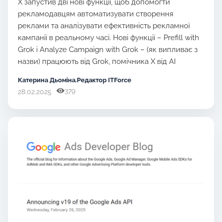
X запустив дві нові функції, щоб допомогти
рекламодавцям автоматизувати створення
реклами та аналізувати ефективність рекламної
кампанії в реальному часі. Нові функції – Prefill with
Grok і Analyze Campaign with Grok – (як випливає з
назви) працюють від Grok, помічника X від AI
Катерина Дьоміна.Редактор ITForce
379
28.02.2025