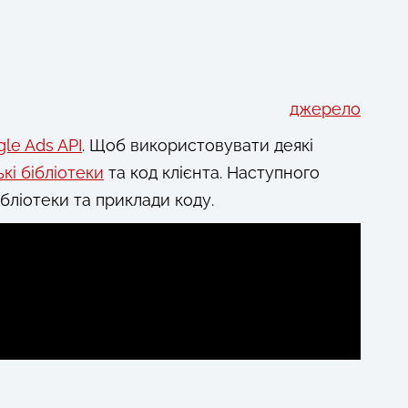
джерело
le Ads API
. Щоб використовувати деякі
ькі бібліотеки
та код клієнта. Наступного
бліотеки та приклади коду.