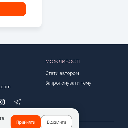
МОЖЛИВОСТІ
Стати автором
Запропонувати тему
o.com
те
Прийняти
Відхилити