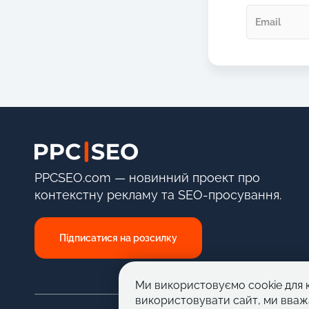
PPCSEO.com — новинний проект про
контекстну рекламу та SEO-просування.
Підписатися на розсилку
Ми використовуємо cookie для 
використовувати сайт, ми вваж