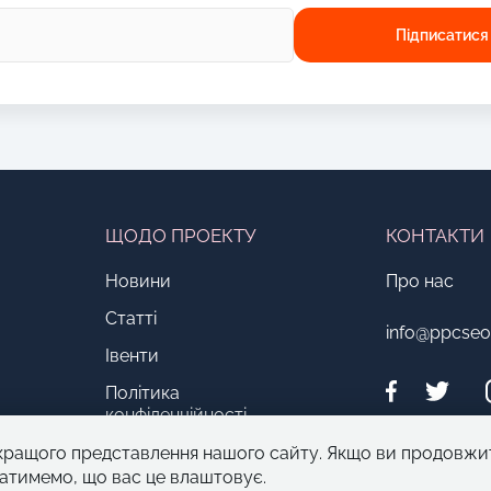
ЩОДО ПРОЕКТУ
КОНТАКТИ
Новини
Про нас
Статті
info@ppcse
Івенти
Політика
конфіденційності
кращого представлення нашого сайту. Якщо ви продовжи
атимемо, що вас це влаштовує.