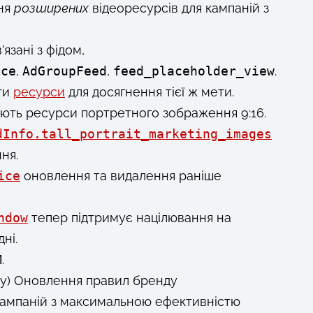
ння
розширених
відеоресурсів для кампаній з
’язані з фідом,
ice
,
AdGroupFeed
,
feed_placeholder_view
.
ти
ресурси
для досягнення тієї ж мети.
ть ресурси портретного зображення 9:16.
dInfo.tall_portrait_marketing_images
ня.
ice
оновлення та видалення раніше
ndow
тепер підтримує націлювання на
ні.
M
.
ску) Оновлення правил бренду
 кампаній з максимальною ефективністю