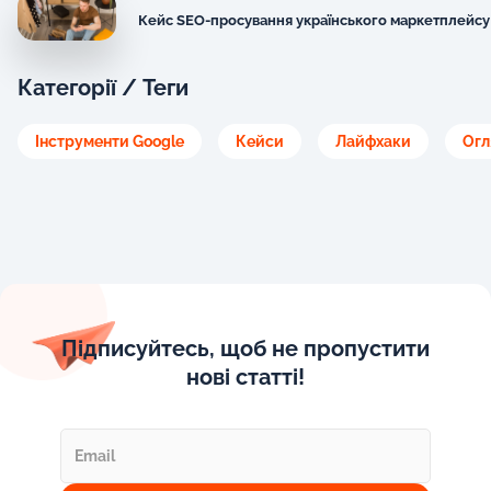
Кейс SEO-просування українського маркетплейсу
Категорії / Теги
Інструменти Google
Кейси
Лайфхаки
Огл
Підписуйтесь, щоб не пропустити
нові статті!