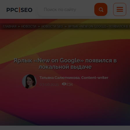
»
»
»
ГЛАВНАЯ
НОВОСТИ
НОВОСТИ SEO
ЯРЛЫК «NEW ON GOOGLE» ПОЯВИЛСЯ В
Ярлык «New on Google» появился в
локальной выдаче
Татьяна Cалютникова. Content-writer
234
07.06.2021