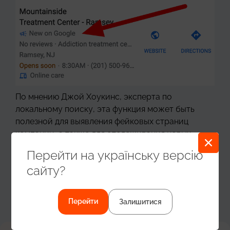
По мнению Джой Хоукинс, эксперта по
локальному поиску, эта функция может быть
полезной для выявления фейковых страниц
компании, а также для отслеживания новых
конкурентов.
Перейти на українську версію
ПОДЕЛИТЬСЯ:
сайту?
Перейти
Залишитися