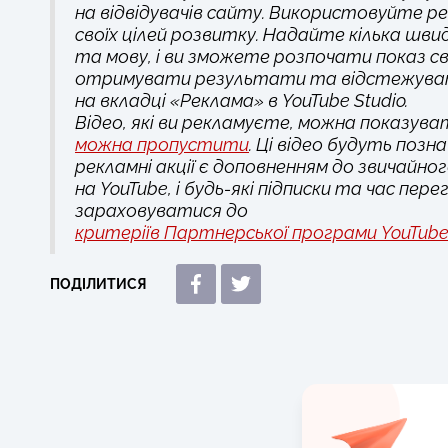
на відвідувачів сайту. Використовуйте ре
своїх цілей розвитку. Надайте кілька швид
та мову, і ви зможете розпочати показ св
отримувати результати та відстежувати 
на вкладці «Реклама» в YouTube Studio.
Відео, які ви рекламуєте, можна показува
можна пропустити
. Ці відео будуть позн
рекламні акції є доповненням до звичайн
на YouTube, і будь-які підписки та час пер
зараховуватися до
критеріїв Партнерської програми YouTub
ПОДІЛИТИСЯ