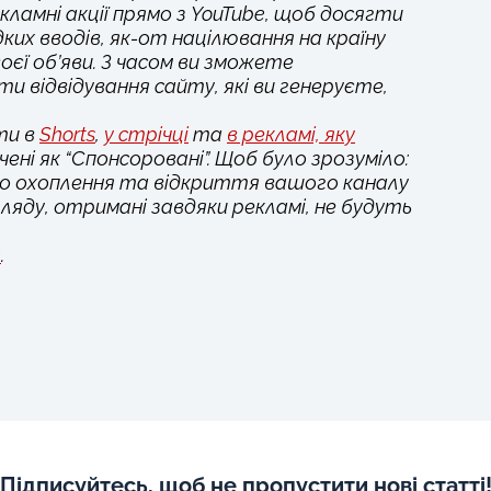
кламні акції прямо з YouTube, щоб досягти
ких вводів, як-от націлювання на країну
оєї об’яви. З часом ви зможете
відвідування сайту, які ви генеруєте,
ти в
Shorts
,
у стрічці
та
в рекламі, яку
ачені як “Спонсоровані”. Щоб було зрозуміло:
ого охоплення та відкриття вашого каналу
егляду, отримані завдяки рекламі, не будуть
e
.
Підписуйтесь, щоб не пропустити нові статті