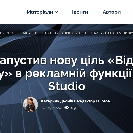
Матеріали
Івенти
Автори
Новини
»
Я
YOUTUBE ЗАПУСТИВ НОВУ ЦІЛЬ «ВІДВІДУВАННЯ ВЕБСАЙТУ» В РЕКЛАМНІЙ ФУ
PPC
Статті
SEO
апустив нову ціль «Ві
PPC
у» в рекламній функції
Кейси
SEO
PPC
Studio
SEO
Катерина Дьоміна. Редактор ITForce
10.09.2024
109