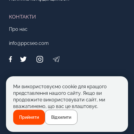
КОНТАКТИ
Про нас
info@ppcseo.com
МОЖЛИВОСТІ
Ми використовуємо cookie для кращого
Стати автором
представлення нашого сайту. Якщо ви
продовжите використовувати сайт, ми
Запропонувати тему
вважатимемо, що вас це влаштовує.
Прийняти
Відхилити
© 2012 - 2026 PPC|SEO. Всі права захищені