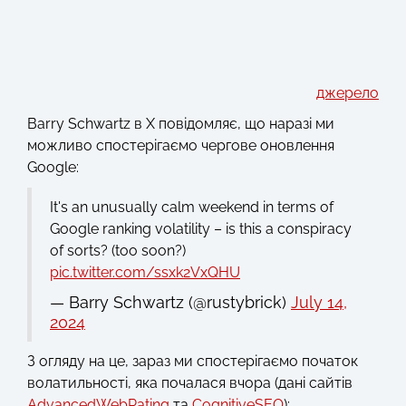
джерело
Barry Schwartz в X повідомляє, що наразі ми
можливо спостерігаємо чергове оновлення
Google:
It's an unusually calm weekend in terms of
Google ranking volatility – is this a conspiracy
of sorts? (too soon?)
pic.twitter.com/ssxk2VxQHU
— Barry Schwartz (@rustybrick)
July 14,
2024
З огляду на це, зараз ми спостерігаємо початок
волатильності, яка почалася вчора (дані сайтів
AdvancedWebRating
та
CognitiveSEO
):