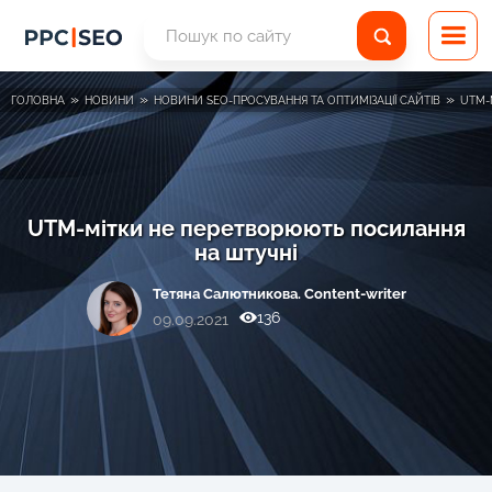
»
»
»
ГОЛОВНА
НОВИНИ
НОВИНИ SEO-ПРОСУВАННЯ ТА ОПТИМІЗАЦІЇ САЙТІВ
UTM-
UTM-мітки не перетворюють посилання
на штучні
Тетяна Салютникова. Content-writer
136
09.09.2021