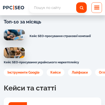
Топ-10 за місяць
Кейс SEO-просування страхової компанії
Кейс SEO-просування українського маркетплейсу
Інструменти Google
Кейси
Лайфхаки
Огл
Кейси та статті