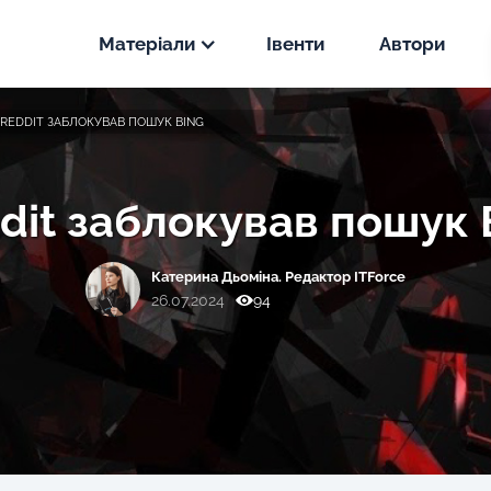
Матеріали
Івенти
Автори
Новини
REDDIT ЗАБЛОКУВАВ ПОШУК BING
PPC
Статті
SEO
dit заблокував пошук 
PPC
Кейси
SEO
Катерина Дьоміна. Редактор ITForce
PPC
26.07.2024
94
SEO