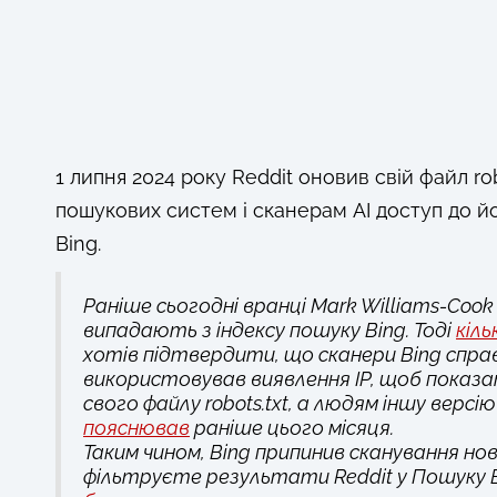
1 липня 2024 року Reddit оновив свій файл ro
пошукових систем і сканерам AI доступ до йо
Bing.
Раніше сьогодні вранці Mark Williams-Coo
випадають з індексу пошуку Bing. Тоді
кіль
хотів підтвердити, що сканери Bing спра
використовував виявлення IP, щоб показ
свого файлу robots.txt, а людям іншу версію 
пояснював
раніше цього місяця.
Таким чином, Bing припинив сканування нов
фільтруєте результати Reddit у Пошуку 