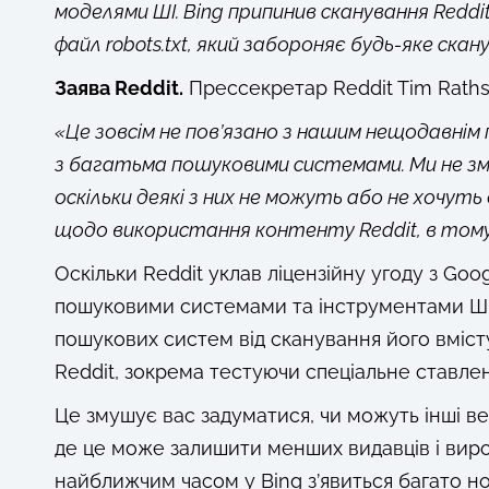
моделями ШІ. Bing припинив сканування Reddit
файл robots.txt, який забороняє будь-яке скан
Заява Reddit.
Прессекретар Reddit Tim Rathsc
«Це зовсім не пов’язано з нашим нещодавнім
з багатьма пошуковими системами. Ми не змо
оскільки деякі з них не можуть або не хочуть
щодо використання контенту Reddit, в тому
Оскільки Reddit уклав ліцензійну угоду з Go
пошуковими системами та інструментами ШІ. 
пошукових систем від сканування його вміст
Reddit, зокрема тестуючи спеціальне ставлен
Це змушує вас задуматися, чи можуть інші ве
де це може залишити менших видавців і виро
найближчим часом у Bing з’явиться багато но