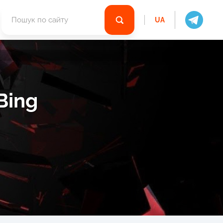
UA
Bing