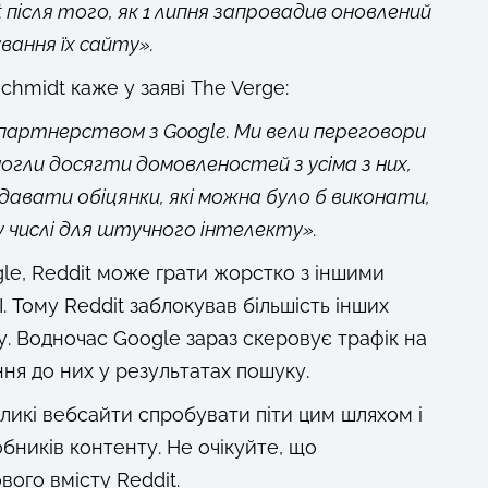
 після того, як 1 липня запровадив оновлений
ування їх сайту».
hmidt каже у заяві The Verge:
 партнерством з Google. Ми вели переговори
гли досягти домовленостей з усіма з них,
 давати обіцянки, які можна було б виконати,
 числі для штучного інтелекту».
ogle, Reddit може грати жорстко з іншими
Тому Reddit заблокував більшість інших
у. Водночас Google зараз скеровує трафік на
ня до них у результатах пошуку.
ликі вебсайти спробувати піти цим шляхом і
бників контенту. Не очікуйте, що
вого вмісту Reddit.