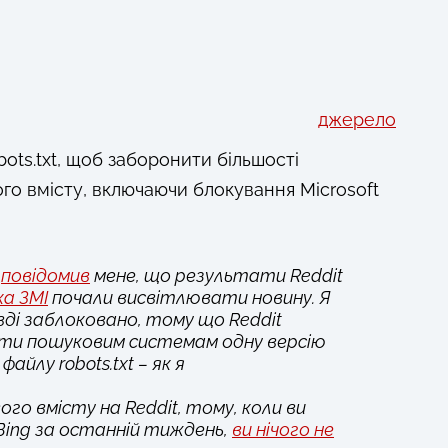
джерело
bots.txt, щоб заборонити більшості
го вмісту, включаючи блокування Microsoft
k
повідомив
мене, що результати Reddit
ка ЗМІ
почали висвітлювати новину. Я
вді заблоковано, тому що Reddit
ати пошуковим системам одну версію
файлу robots.txt – як я
ого вмісту на Reddit, тому, коли ви
Bing за останній тиждень,
ви нічого не