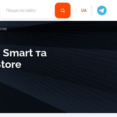
UA
STORE
 Smart та
Store