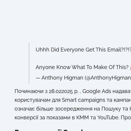
Uhhh Did Everyone Get This Email?!?!
Anyone Know What To Make Of This?
— Anthony Higman (@AnthonyHigman
Починаючи з 28.022025 р. , Google Ads нада
користувачам для Smart campaigns та кампан
означає більше зосередження на Пошуку та
конверсії за показами в КММ та YouTube. Про