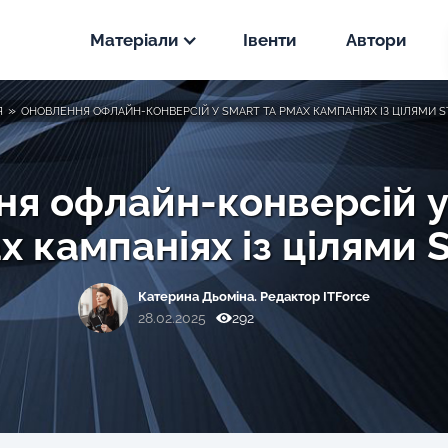
Матеріали
Івенти
Автори
Новини
»
Я
ОНОВЛЕННЯ ОФЛАЙН-КОНВЕРСІЙ У SMART ТА PMAX КАМПАНІЯХ ІЗ ЦІЛЯМИ 
PPC
Статті
SEO
я офлайн-конверсій у
PPC
 кампаніях із цілями 
Кейси
SEO
PPC
Катерина Дьоміна. Редактор ITForce
SEO
28.02.2025
292