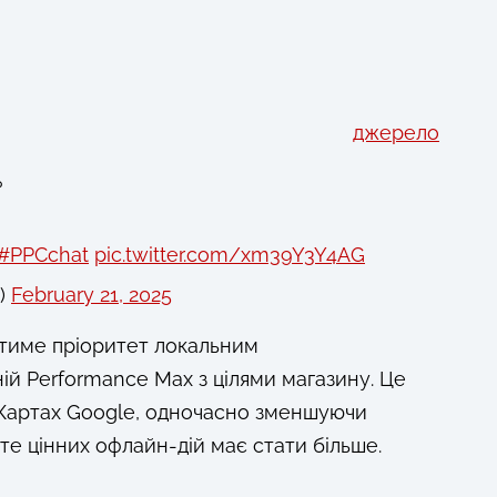
джерело
?
#PPCchat
pic.twitter.com/xm39Y3Y4AG
)
February 21, 2025
ватиме пріоритет локальним
ій Performance Max з цілями магазину. Це
 Картах Google, одночасно зменшуючи
те цінних офлайн-дій має стати більше.