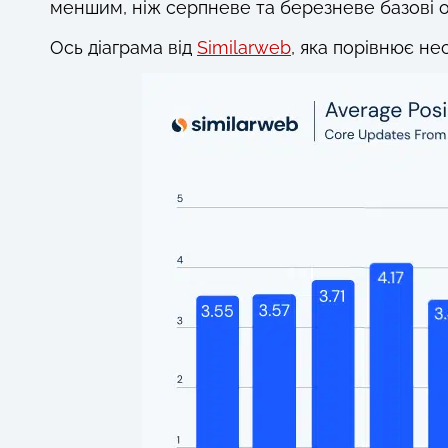
меншим, ніж серпневе та березневе базові о
Ось діаграма від
Similarweb
, яка порівнює не