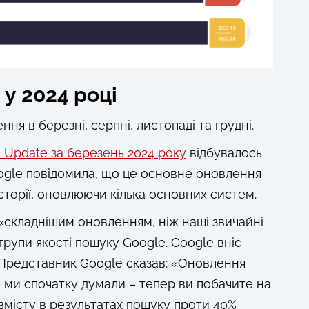
у 2024 році
ня в березні, серпні, листопаді та грудні.
 Update за березень 2024 року
відбувалось
Google повідомила, що це основне оновлення
сторії, оновлюючи кілька основних систем.
«складнішим оновленням, ніж наші звичайні
групи якості пошуку Google. Google вніс
. Представник Google сказав: «Оновлення
ж ми спочатку думали – тепер ви побачите на
вмісту в результатах пошуку проти 40%