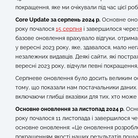
покращення, яке ми очікували під час цієї роб
Core Update за серпень 2024 р.
Основне онов
року почалося
15 серпня
і завершилося через
базове оновлення врахувало відгуки, отрима
у вересні 2023 року, яке, здавалося, мало не
незалежних видавців. Деякі сайти, які постр
вересні 2023 року, відчули певні покращення
Серпневе оновлення було досить великим о
тому, що показали нам постачальники даних.
включаючи глибші вказівки для тих, хто може
Основне оновлення за листопад 2024 р.
Осно
року почалося 11 листопада і завершилося чер
основне оновлення: «Це оновлення розробл
покращенням якості наших результатів пошук