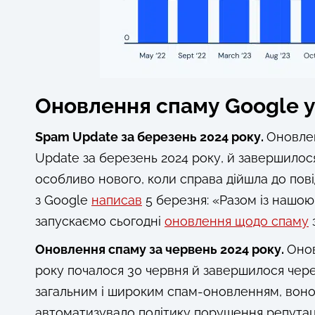
Оновлення спаму Google у
Spam Update за березень 2024 року.
Оновлен
Update за березень 2024 року, й завершилося
особливо нового, коли справа дійшла до пов
з Google
написав
5 березня: «Разом із нашо
запускаємо сьогодні
оновлення щодо спаму
Оновлення спаму за червень 2024 року.
Онов
року почалося 30 червня й завершилося через
загальним і широким спам-оновленням, воно
автоматизувало політику порушення репутації