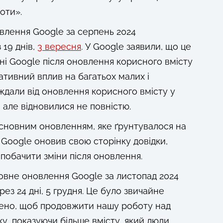
оти».
лення Google за серпень 2024
 19 днів,
3 вересня
. У Google заявили, що це
ні Google після оновлення корисного вмісту
гативний вплив на багатьох малих і
аждали від оновлення корисного вмісту у
, але відновилися не повністю.
сновним оновленням, яке ґрунтувалося на
 Google оновив свою сторінку довідки,
 побачити зміни після оновлення.
вне оновлення Google за листопад 2024
ез 24 дні, 5 грудня. Це було звичайне
ено, щоб продовжити нашу роботу над
у, показуючи більше вмісту, який люди