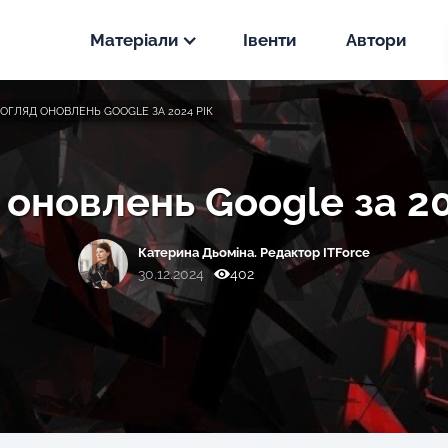
Матеріали
Івенти
Автори
Новини
ОГЛЯД ОНОВЛЕНЬ GOOGLE ЗА 2024 РІК
PPC
Статті
SEO
 оновлень Google за 20
PPC
Кейси
SEO
Катерина Дьоміна. Редактор ITForce
PPC
30.12.2024
402
SEO