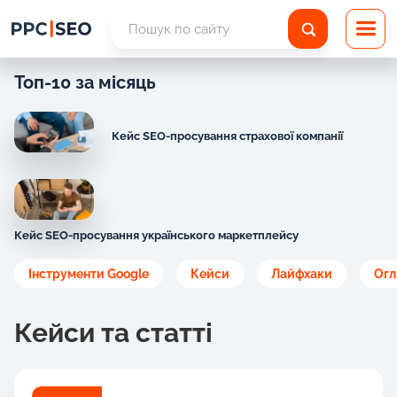
Топ-10 за місяць
Кейс SEO-просування страхової компанії
Кейс SEO-просування українського маркетплейсу
Інструменти Google
Кейси
Лайфхаки
Огл
Кейси та статті