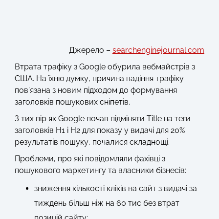
Джерело –
searchenginejournal.com
Втрата трафіку з Google обурила вебмайстрів з
США. На їхню думку, причина падіння трафіку
пов’язана з новим підходом до формування
заголовків пошукових сніпетів.
З тих пір як Google почав підміняти Title на теги
заголовків H1 і H2 для показу у видачі для 20%
результатів пошуку, почалися складнощі.
Проблеми, про які повідомляли фахівці з
пошукового маркетингу та власники бізнесів:
зниження кількості кліків на сайт з видачі за
тиждень більш ніж на 60 тис без втрат
позицій сайту;