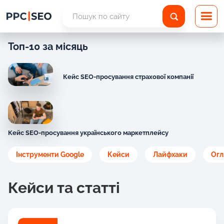
Топ-10 за місяць
Кейс SEO-просування страхової компанії
Кейс SEO-просування українського маркетплейсу
Інструменти Google
Кейси
Лайфхаки
Огл
Кейси та статті