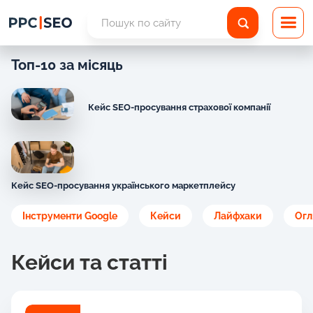
Топ-10 за місяць
Кейс SEO-просування страхової компанії
Кейс SEO-просування українського маркетплейсу
Інструменти Google
Кейси
Лайфхаки
Огл
Кейси та статті