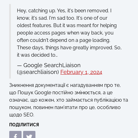
Hey, catching up. Yes, it's been removed. I
know, it's sad. I'm sad too. It's one of our
oldest features. But it was meant for helping
people access pages when way back, you
often couldn't depend on a page loading.
These days, things have greatly improved. So,
it was decided to…
— Google SearchLiaison
(@searchliaison)
February 1, 2024
Зникнення документації є нагадуванням про те,
що Пошук Google постійно змінюється, а це
означає, що кожен, хто займається публікацією та
пошуком, повинен пам’ятати про це, особливо
щодо SEO.
ПОДІЛИТИСЯ