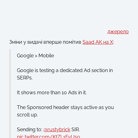
джерело
Зміни у видачі вперше помітив
Saad AK на X
:
Google > Mobile
Google is testing a dedicated Ad section in
SERPs.
It shows more than 10 Ads in it.
The Sponsored header stays active as you
scroll up.
Sending to:
@rustybrick
SIR.
pic.twitter.com/KtZL1FvUso