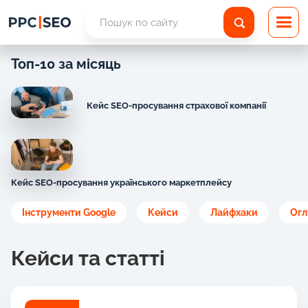
Топ-10 за місяць
Кейс SEO-просування страхової компанії
Кейс SEO-просування українського маркетплейсу
Інструменти Google
Кейси
Лайфхаки
Огл
Кейси та статті