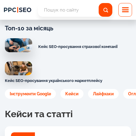
Топ-10 за місяць
Кейс SEO-просування страхової компанії
Кейс SEO-просування українського маркетплейсу
Інструменти Google
Кейси
Лайфхаки
Огл
Кейси та статті