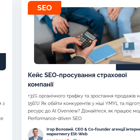
SEO
Кейс SEO-просування страхової
компанії
+31% органічного трафіку та зростання продажів н
 з
156%! Як обійти конкурентів у ніші YMYL та підго
ресурс до AI Overview? Дізнайтеся, як працює м
ce
Performance-driven SEO
Ігор Воловий. CEO & Co-founder агенції інтерн
маркетингу Elit-Web