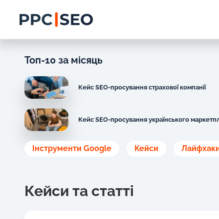
Топ-10 за місяць
Кейс SEO-просування страхової компанії
Кейс SEO-просування українського маркетп
Інструменти Google
Кейси
Лайфхак
Кейси та статті