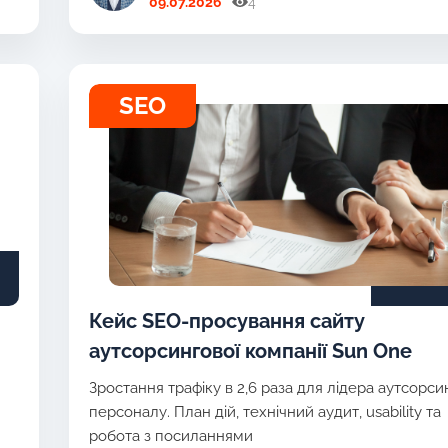
09.07.2026
4
SEO
Кейс SEO-просування сайту
аутсорсингової компанії Sun One
Зростання трафіку в 2,6 раза для лідера аутсорси
персоналу. План дій, технічний аудит, usability та
робота з посиланнями