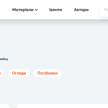
Матеріали
Івенти
Автори
Новини
PPC
Статті
SEO
PPC
Кейси
SEO
лейсу
PPC
и
Огляди
Посібники
SEO