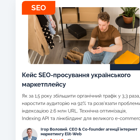
SEO
Кейс SEO-просування українського
маркетплейсу
Як за 1,5 року збільшити органічний трафік у 3,3 раза,
наростити аудиторію на 92% та розв'язати проблеми
індексацією 2.6 млн URL. Технічна оптимізація,
Indexing API та лінкбілдинг для великого e-commer
Ігор Воловий. CEO & Co-founder агенції інтернет
маркетингу Elit-Web