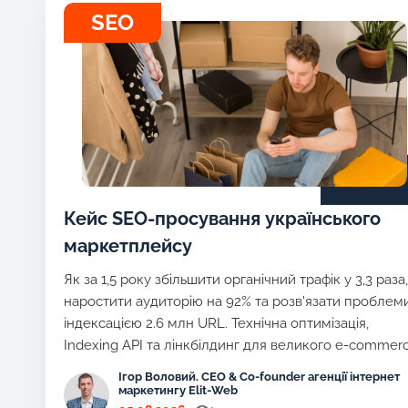
SEO
Кейс SEO-просування українського
маркетплейсу
Як за 1,5 року збільшити органічний трафік у 3,3 раза,
наростити аудиторію на 92% та розв'язати проблеми
індексацією 2.6 млн URL. Технічна оптимізація,
Indexing API та лінкбілдинг для великого e-commer
Ігор Воловий. CEO & Co-founder агенції інтернет
маркетингу Elit-Web