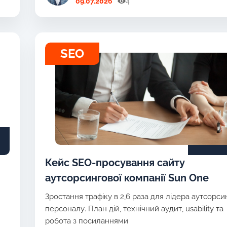
09.07.2026
4
SEO
Кейс SEO-просування сайту
аутсорсингової компанії Sun One
Зростання трафіку в 2,6 раза для лідера аутсорси
персоналу. План дій, технічний аудит, usability та
робота з посиланнями