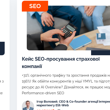
SEO
Кейс SEO-просування страхової
компанії
+31% органічного трафіку та зростання продажів н
 з
156%! Як обійти конкурентів у ніші YMYL та підго
ресурс до AI Overview? Дізнайтеся, як працює м
ce
Performance-driven SEO
Ігор Воловий. CEO & Co-founder агенції інтерн
маркетингу Elit-Web