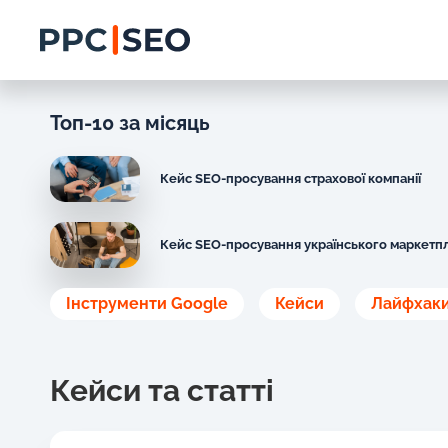
Топ-10 за місяць
Кейс SEO-просування страхової компанії
Кейс SEO-просування українського маркетп
Інструменти Google
Кейси
Лайфхак
Кейси та статті