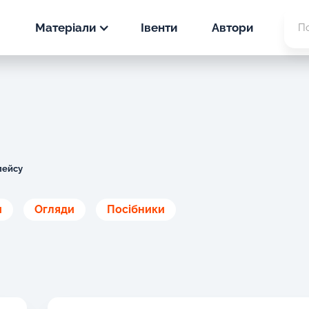
Матеріали
Івенти
Автори
Новини
PPC
Статті
SEO
PPC
Кейси
SEO
лейсу
PPC
и
Огляди
Посібники
SEO