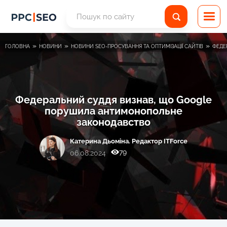
»
»
»
ГОЛОВНА
НОВИНИ
НОВИНИ SEO-ПРОСУВАННЯ ТА ОПТИМІЗАЦІЇ САЙТІВ
ФЕДЕ
Федеральний суддя визнав, що Google
порушила антимонопольне
законодавство
Катерина Дьоміна. Редактор ITForce
79
06.08.2024