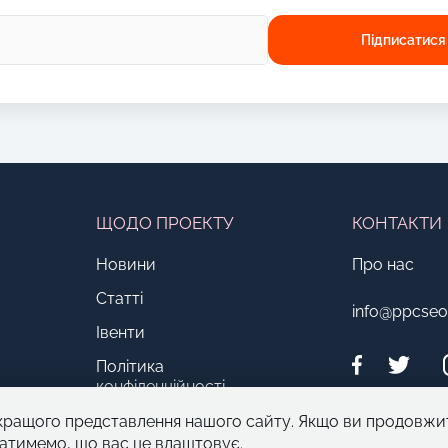
ЩОДО ПРОЕКТУ
КОНТАКТИ
Новини
Про нас
Статті
info@ppcse
Івенти
Політика
конфіденційності
кращого представлення нашого сайту. Якщо ви продовжи
атимемо, що вас це влаштовує.