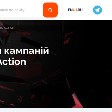
EN
UA
RU
EO ACTION
 кампаній
Action