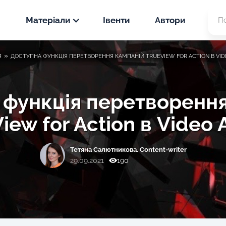
Матеріали
Івенти
Автори
Новини
»
Я
ДОСТУПНА ФУНКЦІЯ ПЕРЕТВОРЕННЯ КАМПАНІЙ TRUEVIEW FOR ACTION В VID
PPC
Статті
SEO
 функція перетворення
PPC
iew for Action в Video 
Кейси
SEO
PPC
Тетяна Салютникова. Content-writer
SEO
29.09.2021
190