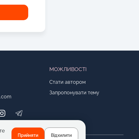
МОЖЛИВОСТІ
Стати автором
Запропонувати тему
o.com
те
Прийняти
Відхилити