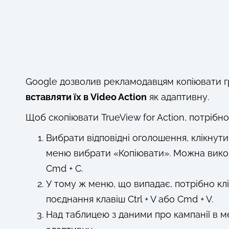
Google дозволив рекламодавцям копіювати гру
вставляти їх в Video Action
як адаптивну.
Щоб скопіювати TrueView for Action, потрібно
Вибрати відповідні оголошення, клікнут
меню вибрати «Копіювати». Можна викор
Cmd + C.
У тому ж меню, що випадає, потрібно к
поєднання клавіш Ctrl + V або Cmd + V.
Над таблицею з даними про кампанії в 