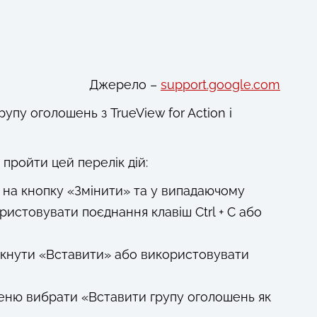
Джерело –
support.google.com
пу оголошень з TrueView for Action і
 пройти цей перелік дій:
и на кнопку «Змінити» та у випадаючому
истовувати поєднання клавіш Ctrl + C або
лікнути «Вставити» або використовувати
меню вибрати «Вставити групу оголошень як