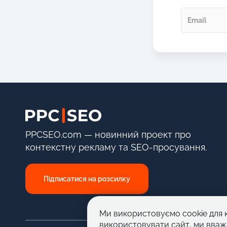
PPCSEO.com — новинний проект про
контекстну рекламу та SEO-просування.
Підписатися на розсилку
Ми використовуємо cookie для 
використовувати сайт, ми вваж