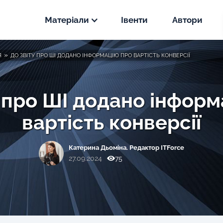
Матеріали
Івенти
Автори
Новини
»
Я
ДО ЗВІТУ ПРО ШІ ДОДАНО ІНФОРМАЦІЮ ПРО ВАРТІСТЬ КОНВЕРСІЇ
PPC
Статті
SEO
у про ШІ додано інформ
PPC
вартість конверсії
Кейси
SEO
PPC
Катерина Дьоміна. Редактор ITForce
SEO
27.09.2024
75