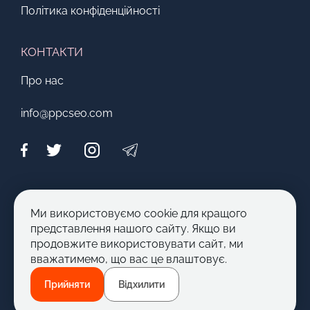
Політика конфіденційності
КОНТАКТИ
Про нас
info@ppcseo.com
МОЖЛИВОСТІ
Ми використовуємо cookie для кращого
Стати автором
представлення нашого сайту. Якщо ви
продовжите використовувати сайт, ми
Запропонувати тему
вважатимемо, що вас це влаштовує.
Прийняти
Відхилити
© 2012 - 2026 PPC|SEO. Всі права захищені