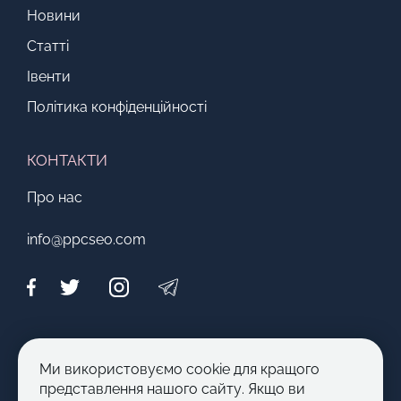
Новини
Статті
Івенти
Політика конфіденційності
КОНТАКТИ
Про нас
info@ppcseo.com
МОЖЛИВОСТІ
Ми використовуємо cookie для кращого
Стати автором
представлення нашого сайту. Якщо ви