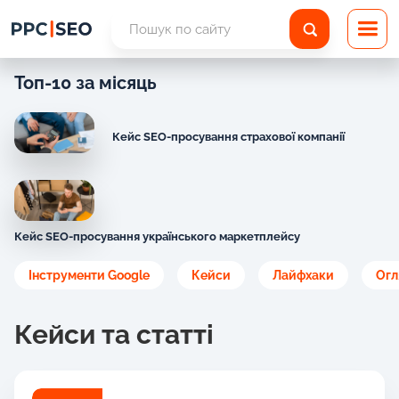
Топ-10 за місяць
Кейс SEO-просування страхової компанії
Кейс SEO-просування українського маркетплейсу
Інструменти Google
Кейси
Лайфхаки
Огл
Кейси та статті