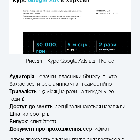
Рис. 14 – Курс Google Ads від ITForce
Аудиторія
: новачки, власники бізнесу, ті, хто
бажає вести рекламні кампанії самостійно.
Тривалість
: 1,5 місяці (2 рази на тиждень, 20
годин).
Доступ до занять
: лекції залишаються назавжди.
Ціна
: 30 000 грн.
Випуск
: іспит (тест).
Документ про проходження
: сертифікат.
Курси проходять офлайн, група складається з 5