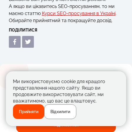
А якщо ви цікавитесь SEO-просуванням, то ми
маємо статтю
Курси SEO-просування в Україні
.
Обирайте прийнятний та покращуйте досвід.
ПОДІЛИТИСЯ
Підписуйтесь, щоб не пропустити
Ми використовуємо cookie для кращого
представлення нашого сайту. Якщо ви
нові статті!
продовжите використовувати сайт, ми
вважатимемо, що вас це влаштовує.
Прийняти
Відхилити