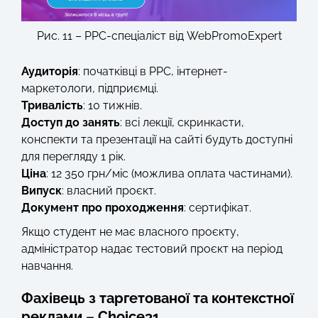
Рис. 11 – PPC-спеціаліст від WebPromoExpert
Аудиторія
: початківці в PPC, інтернет-
маркетологи, підприємці.
Тривалість
: 10 тижнів.
Доступ до занять
: всі лекції, скринкасти,
конспекти та презентації на сайті будуть доступні
для перегляду 1 рік.
Ціна
: 12 350 грн/міс (можлива оплата частинами).
Випуск
: власний проєкт.
Документ про проходження
: сертифікат.
Якщо студент не має власного проєкту,
адміністратор надає тестовий проєкт на період
навчання.
Фахівець з таргетованої та контекстної
реклами – Choice31