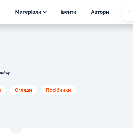
Матеріали
Івенти
Автори
Новини
PPC
Статті
SEO
PPC
Кейси
SEO
лейсу
PPC
и
Огляди
Посібники
SEO