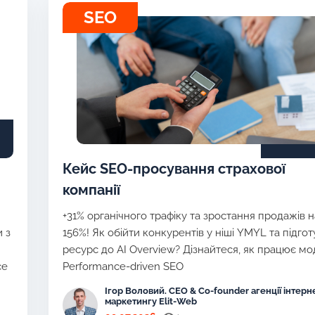
SEO
Кейс SEO-просування страхової
компанії
+31% органічного трафіку та зростання продажів н
 з
156%! Як обійти конкурентів у ніші YMYL та підго
ресурс до AI Overview? Дізнайтеся, як працює м
ce
Performance-driven SEO
Ігор Воловий. CEO & Co-founder агенції інтерн
маркетингу Elit-Web