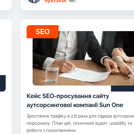
09.07.2026
4
SEO
Кейс SEO-просування сайту
аутсорсингової компанії Sun One
Зростання трафіку в 2,6 раза для лідера аутсорси
персоналу. План дій, технічний аудит, usability та
робота з посиланнями