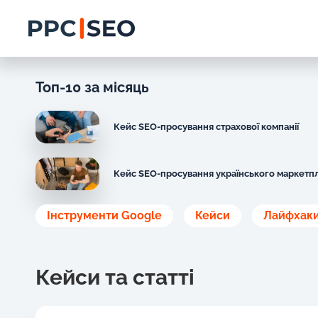
Топ-10 за місяць
Кейс SEO-просування страхової компанії
Кейс SEO-просування українського маркетп
Інструменти Google
Кейси
Лайфхак
Кейси та статті