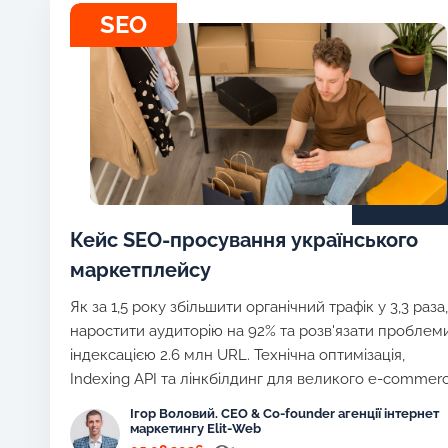
SEO
Кейс SEO-просування українського
маркетплейсу
Як за 1,5 року збільшити органічний трафік у 3,3 раза,
наростити аудиторію на 92% та розв'язати проблеми
індексацією 2.6 млн URL. Технічна оптимізація,
Indexing API та лінкбілдинг для великого e-commer
Ігор Воловий. CEO & Co-founder агенції інтернет
маркетингу Elit-Web