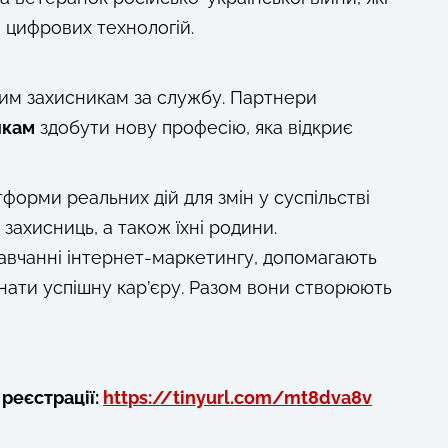
 цифрових технологій.
ашим захисникам за службу. Партнери
нкам
здобути нову професію, яка відкриє
орми реальних дій для змін у суспільстві
 захисниць, а також їхні родини.
навчанні інтернет-маркетингу, допомагають
инати успішну кар’єру. Разом вони створюють
реєстрації:
https://tinyurl.com/mt8dva8v