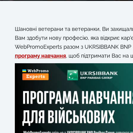
Шановні ветерани та ветеранки, Ви захищал
Вам здобути нову професію, яка відкриє кар’
WebPromoExperts разом з UKRSIBBANK BNP P
програму навчання
, щоб підтримати Вас на 