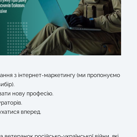
ання з інтернет-маркетингу​ (ми пропонуємо
ибір).
вати нову професію.
ураторів.
ухатися вперед.
а ветеранок російсько-української війни​,​ які