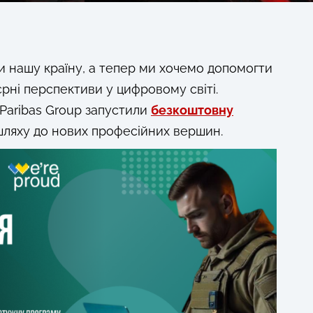
и нашу країну, а тепер ми хочемо допомогти
єрні перспективи у цифровому світі.
aribas Group запустили
безкоштовну
шляху до нових професійних вершин.