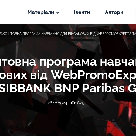
Матеріали
Івенти
Автори
Новини
ЕЗКОШТОВНА ПРОГРАМА НАВЧАННЯ ДЛЯ ВІЙСЬКОВИХ ВІД WEBPROMOEXPERTS ТА 
PPC
Статті
SEO
товна програма навча
PPC
ових від WebPromoExp
Кейси
SEO
PPC
IBBANK BNP Paribas 
SEO
26.12.2024
1825