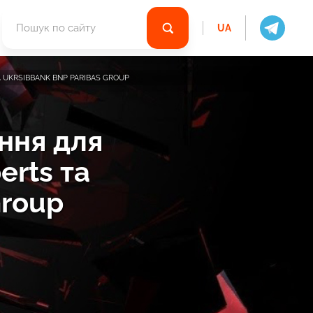
UA
UKRSIBBANK BNP PARIBAS GROUP
ння для
erts та
Group