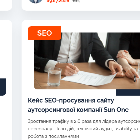
09.07.2026
4
SEO
Кейс SEO-просування сайту
аутсорсингової компанії Sun One
Зростання трафіку в 2,6 раза для лідера аутсорси
персоналу. План дій, технічний аудит, usability та
робота з посиланнями