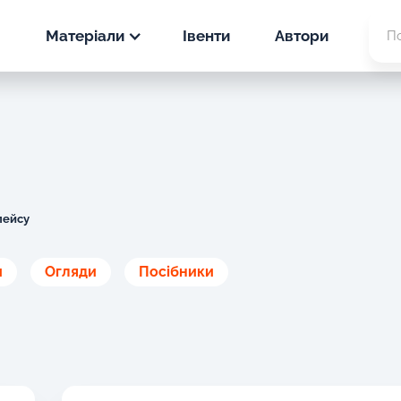
Матеріали
Івенти
Автори
Новини
PPC
Статті
SEO
PPC
Кейси
SEO
лейсу
PPC
и
Огляди
Посібники
SEO