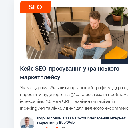
SEO
Кейс SEO-просування українського
маркетплейсу
Як за 1,5 року збільшити органічний трафік у 3,3 раза,
наростити аудиторію на 92% та розв'язати проблеми
індексацією 2.6 млн URL. Технічна оптимізація,
Indexing API та лінкбілдинг для великого e-commer
Ігор Воловий. CEO & Co-founder агенції інтернет
маркетингу Elit-Web