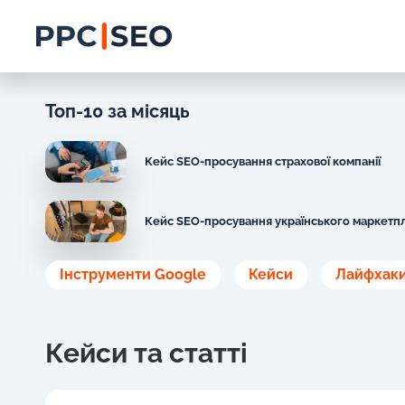
Топ-10 за місяць
Кейс SEO-просування страхової компанії
Кейс SEO-просування українського маркетп
Інструменти Google
Кейси
Лайфхак
Кейси та статті