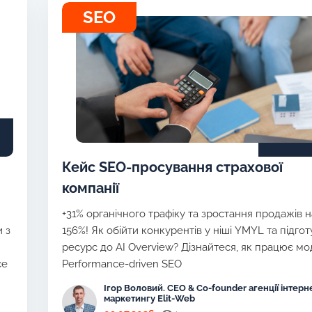
SEO
Кейс SEO-просування страхової
компанії
+31% органічного трафіку та зростання продажів н
 з
156%! Як обійти конкурентів у ніші YMYL та підго
ресурс до AI Overview? Дізнайтеся, як працює м
ce
Performance-driven SEO
Ігор Воловий. CEO & Co-founder агенції інтерн
маркетингу Elit-Web