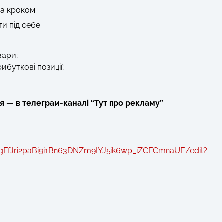
за кроком
ти під себе
вари;
буткові позиції;
ія — в телеграм-каналі “Тут про рекламу”
gFfJri2paBi9i1Bn63DNZm9IYJ5ik6wp_iZCFCmnaUE/edit?