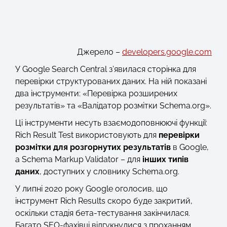
Джерело –
developers.google.com
У Google Search Central з’явилася сторінка для
перевірки структурованих даних. На ній показані
два інструменти: «Перевірка розширених
результатів» та «Валідатор розмітки Schema.org».
Ці інструменти несуть взаємодоповнюючі функції:
Rich Result Test використовують для
перевірки
розмітки для розгорнутих результатів
в Google,
а Schema Markup Validator – для
інших типів
даних
, доступних у словнику Schema.org.
У липні 2020 року Google оголосив, що
інструмент Rich Results скоро буде закритий,
оскільки стадія бета-тестування закінчилася.
Багато SEO-фахівці відгукнулися з проханням