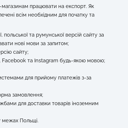
-магазинам працювати на експорт. Як
печені всім необхідним для початку та
, польської та румунської версій сайту за
вати нові мови за запитом;
ерсію сайту;
r, Facebook та Instagram будь-якою мовою;
истемами для прийому платежів з-за
форма замовлення;
ужбами для доставки товарів іноземним
 у межах Польщі.