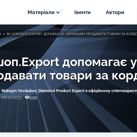
Матеріали
Івенти
Автори
Новини
»
Я
ЯК ХОРОШОП.EXPORT ДОПОМАГАЄ УКРАЇНЦЯМ ПРОДАВАТИ ТОВАРИ ЗА КОРД
PPC
Статті
SEO
оп.Export допомагає 
PPC
одавати товари за кор
Кейси
SEO
PPC
Maksym Yevsiukov. Diamond Product Expert в офіційному співтоварист
SEO
08.12.2023
599