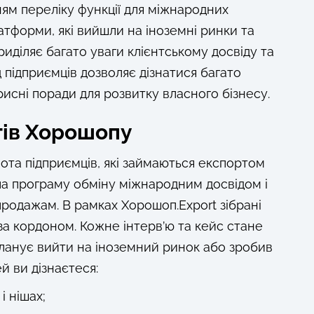
ням переліку функції для міжнародних
атформи, які вийшли на іноземні ринки та
иділяє багато уваги клієнтському досвіду та
д підприємців дозволяє дізнатися багато
исні поради для розвитку власного бізнесу.
тів Хорошопу
ота підприємців, які займаються експортом
ала програму обміну міжнародним досвідом і
родажам. В рамках Хорошоп.Export зібрані
у за кордоном. Кожне інтерв’ю та кейс стане
 планує вийти на іноземний ринок або зробив
й ви дізнаєтеся:
і нішах;