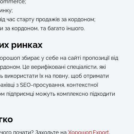
-commerce;
инку;
ід час старту продажів за кордоном;
и за кордоном, та багато іншого.
их ринках
орошоп збирає у себе на сайті пропозиції від
доном. Це верифіковані спеціалісти, які
ь використати їх на повну, щоб отримати
ахівці з SEO-просування, контекстної
ном підприємці можуть комплексно підходити
гко
 чого почати? Заходьте на
Хорошоп.Export
,