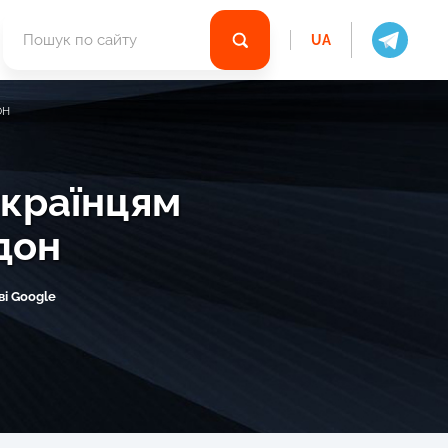
UA
ОН
українцям
дон
ві Google