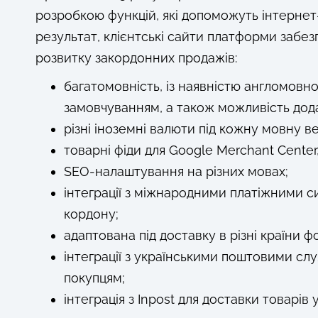
розробкою функцій, які допоможуть інтернет
результат, клієнтські сайти платформи забез
розвитку закордонних продажів:
багатомовність, із наявністю англомовної
замовчуванням, а також можливість дода
різні іноземні валюти під кожну мовну в
товарні фіди для Google Merchant Cente
SEO-налаштування на різних мовах;
інтеграції з міжнародними платіжними с
кордону;
адаптована під доставку в різні країни 
інтеграції з українськими поштовими сл
покупцям;
інтеграція з Inpost для доставки товарів