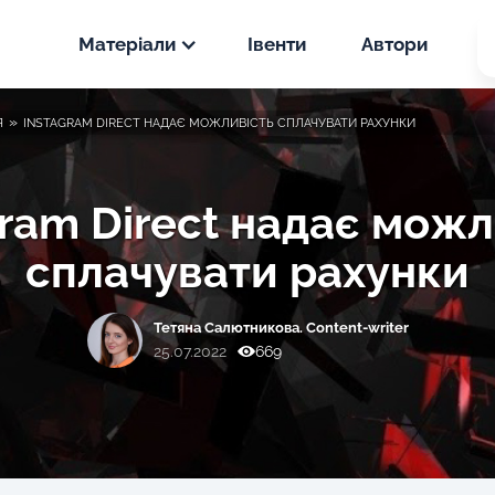
Матеріали
Івенти
Автори
Новини
»
Я
INSTAGRAM DIRECT НАДАЄ МОЖЛИВІСТЬ СПЛАЧУВАТИ РАХУНКИ
PPC
Статті
SEO
gram Direct надає можл
PPC
сплачувати рахунки
Кейси
SEO
PPC
Тетяна Салютникова. Content-writer
SEO
25.07.2022
669