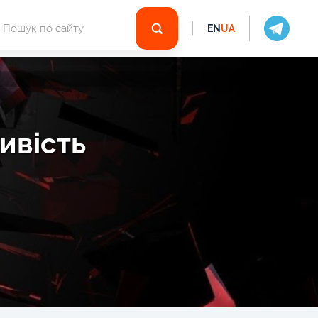
EN
UA
ивість