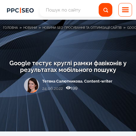
»
»
»
ГОЛОВНА
НОВИНИ
НОВИНИ SEO-ПРОСУВАННЯ ТА ОПТИМІЗАЦІЇ САЙТІВ
GOOG
Google тестує круглі рамки фавіконів у
результатах мобільного пошуку
Тетяна Салютникова. Content-writer
199
24.06.2022