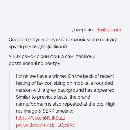
Джерело –
twitter.com
Google тестує у результатах мобільного пошуку
круглі рамки для фавіконів.
У цих рамок сірий фон, а самі фавікони
розташовані по центру.
I think we have a winner. On the back of recent
testing of favicon sizing on mobile, a rounded
version with a grey background has appeared.
Similar to previous tests, the brand
name/domain is also repeated at the top. High
res image & SERP timeline:
https://t.co/j6IUtkSa1z
pic.twitter.com/1ETLGp1IXv