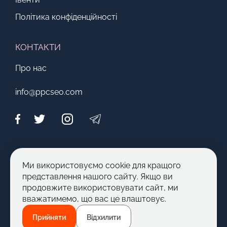
Політика конфіденційності
КОНТАКТИ
Про нас
info@ppcseo.com
МОЖЛИВОСТІ
Ми використовуємо cookie для кращого
Стати автором
представлення нашого сайту. Якщо ви
продовжите використовувати сайт, ми
Запропонувати тему
вважатимемо, що вас це влаштовує.
Прийняти
Відхилити