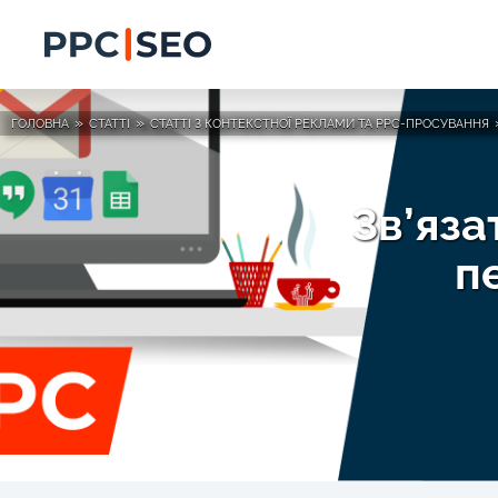
»
»
ГОЛОВНА
СТАТТІ
СТАТТІ З КОНТЕКСТНОЇ РЕКЛАМИ ТА PPC-ПРОСУВАННЯ
Зв’яза
п