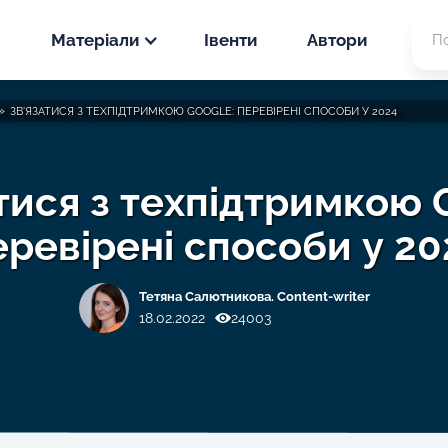
Матеріали
Івенти
Автори
Новини
»
ЗВ'ЯЗАТИСЯ З ТЕХПІДТРИМКОЮ GOOGLE: ПЕРЕВІРЕНІ СПОСОБИ У 2024
PPC
Статті
SEO
тися з техпідтримкою 
PPC
еревірені способи у 20
Кейси
SEO
PPC
Тетяна Салютникова. Content-writer
SEO
18.02.2022
24003