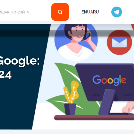
EN
UA
RU
Google:
24