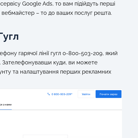
ервісу Google Ads, то вам підійдуть перші
и вебмайстер – то до ваших послуг решта.
 Гугл
фону гарячої лінії гугл 0-800-503-209, який
00. Зателефонувавши куди, ви можете
аунту та налаштування перших рекламних