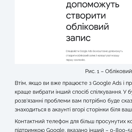
Рис. 1 – Облікови
Втім, якщо ви вже працюєте з Google Ads і 
краще вибрати інший спосіб спілкування. У 
розв’язанні проблеми вам потрібно буде сказа
знаходиться в акаунті вгорі сторінки біля ва
Контактний телефон для більш просунутих кор
підтримкою Google, вказано інший – 0-800-5