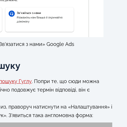
Зв’язатися з нами» Google Ads
ошуку
пошуку Гуглу
. Попри те, що сюди можна
чно подовжує термін відповіді, він є
низ, праворуч натиснути на «Налаштування» і
к». З’явиться така англомовна форма: