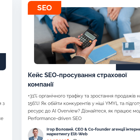
SEO
Кейс SEO-просування страхової
компанії
+31% органічного трафіку та зростання продажів н
 з
156%! Як обійти конкурентів у ніші YMYL та підго
ресурс до AI Overview? Дізнайтеся, як працює м
ce
Performance-driven SEO
Ігор Воловий. CEO & Co-founder агенції інтерн
маркетингу Elit-Web