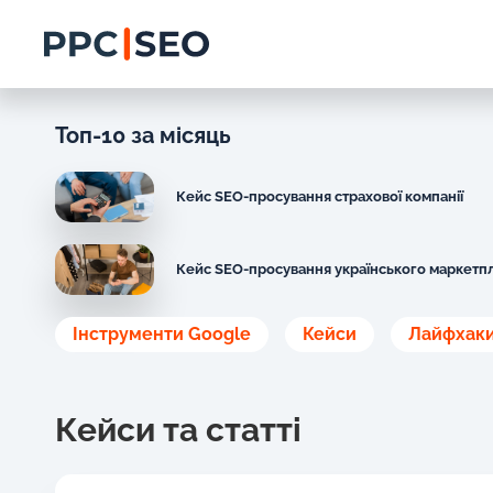
Топ-10 за місяць
Кейс SEO-просування страхової компанії
Кейс SEO-просування українського маркетп
Інструменти Google
Кейси
Лайфхак
Кейси та статті