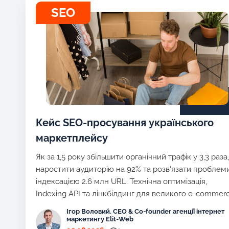
SEO
Кейс SEO-просування українського
маркетплейсу
Як за 1,5 року збільшити органічний трафік у 3,3 раза,
наростити аудиторію на 92% та розв'язати проблеми
індексацією 2.6 млн URL. Технічна оптимізація,
Indexing API та лінкбілдинг для великого e-commer
Ігор Воловий. CEO & Co-founder агенції інтернет
маркетингу Elit-Web