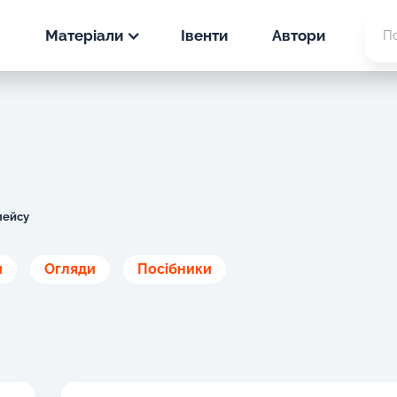
Матеріали
Івенти
Автори
Новини
PPC
Статті
SEO
PPC
Кейси
SEO
лейсу
PPC
и
Огляди
Посібники
SEO