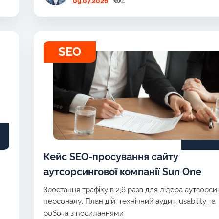
09.07.2026
4
SEO
Кейс SEO-просування сайту
аутсорсингової компанії Sun One
Зростання трафіку в 2,6 раза для лідера аутсорси
персоналу. План дій, технічний аудит, usability та
робота з посиланнями